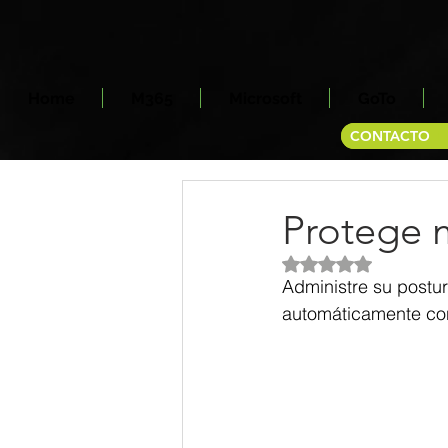
Home
M365
Microsoft
GoTo
CONTACTO
Protege 
Obtuvo NaN de 5 es
Administre su postu
automáticamente con