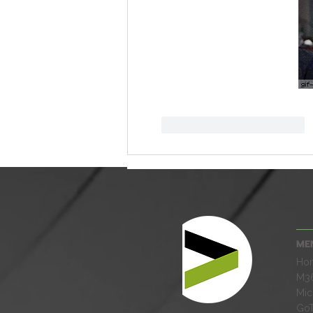
Me gusta
Reaccionar
ME
Ho
M3
Mic
Go