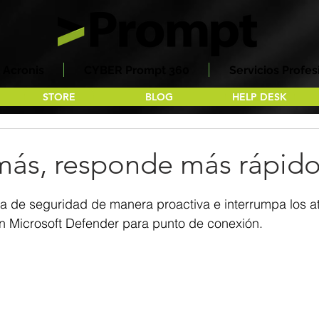
Acronis
CYBER Prompt 360
Servicios Profes
STORE
BLOG
HELP DESK
más, responde más rápid
trellas.
ra de seguridad de manera proactiva e interrumpa los a
 Microsoft Defender para punto de conexión.