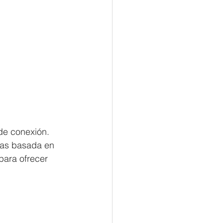
de conexión. 
zas basada en 
para ofrecer 