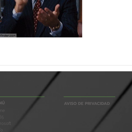
NÚ
AVISO DE PRIVACIDAD
me
65
rosoft
To