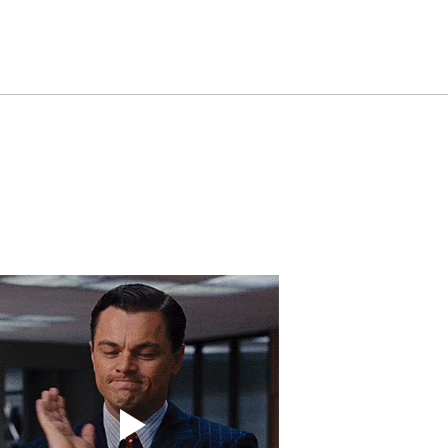
El amplificador oculto de la
Geop
productividad: la sinergia
2026
entre hardware y software
Prep
Desa
Salu