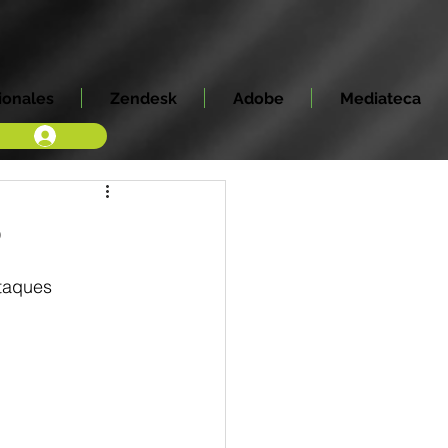
ionales
Zendesk
Adobe
Mediateca
o
taques 