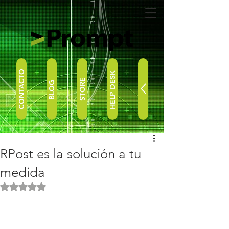
CONTACTO
HELP DESK
STORE
BLOG
RPost es la solución a tu
medida
Obtuvo NaN de 5 estrellas.