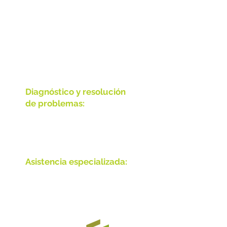
Técnico de 2° Nivel está listo
para resolver problemas
complejos y proporcionar
soluciones rápidas y
efectivas. Nuestros servicios
incluyen:
Diagnóstico y resolución
de problemas:
Identificamos y
solucionamos problemas
técnicos avanzados.
Asistencia especializada:
Contamos con expertos en
diversas áreas de TI para
ofrecer soporte
especializado.