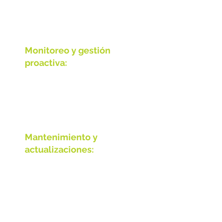
gestionamos y
optimizamos tus sistemas
de TI.
Monitoreo y gestión
proactiva:
Supervisamos tus
sistemas 24/7 para
prevenir problemas
antes de que ocurran.
Mantenimiento y
actualizaciones:
Nos encargamos de
mantener tus sistemas
actualizados y
funcionando sin
problemas.