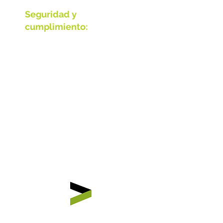
Seguridad y
cumplimiento:
Implementamos medidas
de seguridad avanzadas
para proteger tus datos y
cumplir con las
normativas vigentes.
Soporte Técnico de 2°
Nivel
Nuestro equipo de Soporte