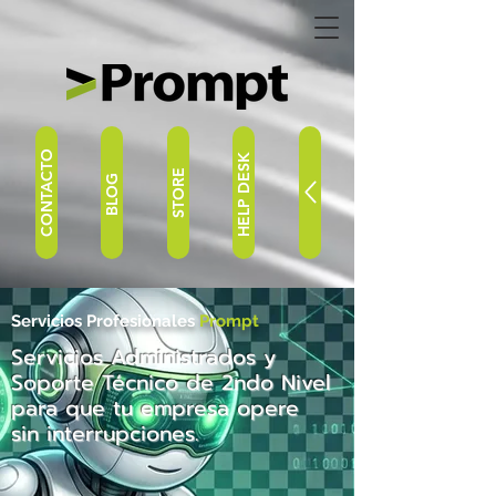
CONTACTO
HELP DESK
STORE
BLOG
Servicios Profesionales
Prompt
Servicios Administrados y
Soporte Técnico de 2ndo Nivel
para que tu empresa opere
sin interrupciones.