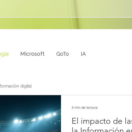
ogía
Microsoft
GoTo
IA
sformación digital
3 min de lectura
El impacto de l
la Información e