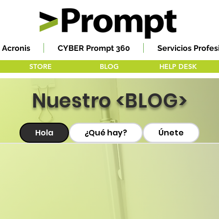
Acronis
CYBER Prompt 360
Servicios Profes
STORE
BLOG
HELP DESK
Nuestro <BLOG>
Hola
¿Qué hay?
Únete