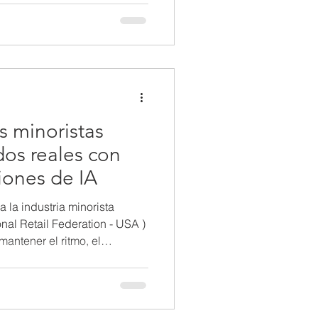
 médica deben prepararse
 y proteger tanto sus
n sensible de los pacientes.
 con dispositivos médicos
Geopolíticos en el
s minoristas
dos reales con
iones de IA
a la industria minorista
al Retail Federation - USA )
mantener el ritmo, el
ó los desafíos y
o convertirla en una parte
rciales a futuro. Lea el blog
lorar las nuevas experiencias