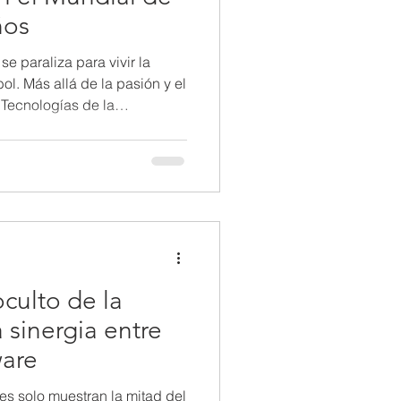
ños
e paraliza para vivir la
l. Más allá de la pasión y el
s Tecnologías de la
papel fundamental en
e este evento global. Desde
smisión y el análisis de los
ionado la forma en que se vive
tadio mundialista iluminado
Organización y l
oculto de la
a sinergia entre
ware
es solo muestran la mitad del