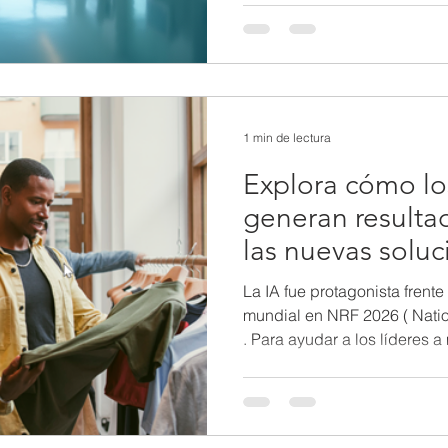
que trabajan en tecnología
para enfrentar estos desafíos
sistemas como la informació
Centro tecnológico de salud
conectados Nuevos Actores 
1 min de lectura
Explora cómo lo
generan resulta
las nuevas soluc
La IA fue protagonista frente 
mundial en NRF 2026 ( Nation
. Para ayudar a los líderes a 
liderazgo de Microsoft abord
oportunidades de la IA y cóm
clave de las estrategias come
del anuncio oficial para exp