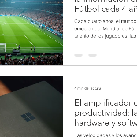
Fútbol cada 4 a
Cada cuatro años, el mundo s
emoción del Mundial de Fútbo
talento de los jugadores, la
Información (TI) juegan un 
transformar la experiencia d
la organización hasta la tran
partidos, las TI han revoluc
el fútbol a nivel mundial. Es
con tecnología avanzada 1. 
4 min de lectura
El amplificador 
productividad: l
hardware y soft
Las velocidades y los avanc