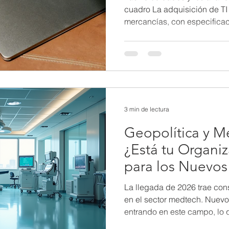
cuadro La adquisición de TI 
mercancías, con especifica
velocidad del procesador, 
que constituyen la base par
adquisición. Sin embargo, e
una inversión tecnológica es
menor coste por gigabyte. E
desplaza la toma de decisio
3 min de lectura
Geopolítica y M
¿Está tu Organi
para los Nuevos
Ciberseguridad 
La llegada de 2026 trae con
en el sector medtech. Nuevo
entrando en este campo, lo 
términos de ciberseguridad y salud. Las organizaciones