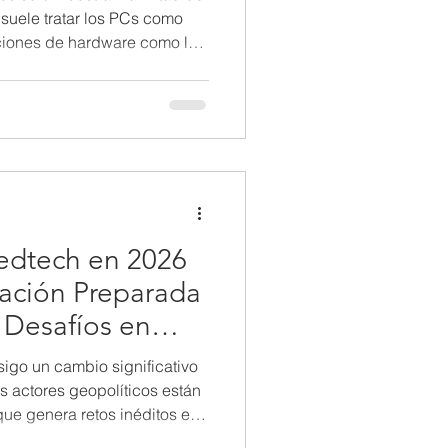
suele tratar los PCs como
ciones de hardware como la
la RAM y el almacenamiento
a la toma de decisiones de
sto reduce lo que debería ser
tratégica a una carrera por el
ste enfoque transaccional
nes de forma
edtech en 2026
zación Preparada
 Desafíos en
y Salud?
sigo un cambio significativo
s actores geopolíticos están
que genera retos inéditos en