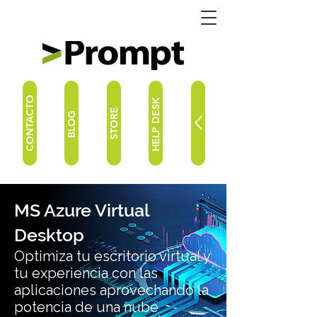
CONTACTO
HELP DESK
STORE
BLOG
MS Azure Virtual
Desktop
Optimiza tu escritorio virtual y
tu experiencia con las
aplicaciones aprovechando la
potencia de una nube