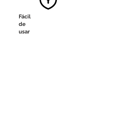
Fácil
de
usar
Saque provecho de
experiencias de
incorporación y
administración
simplificadas que
proporcionan
conclusiones
procesables para facilitar
y agilizar su uso.
Descargue PDF